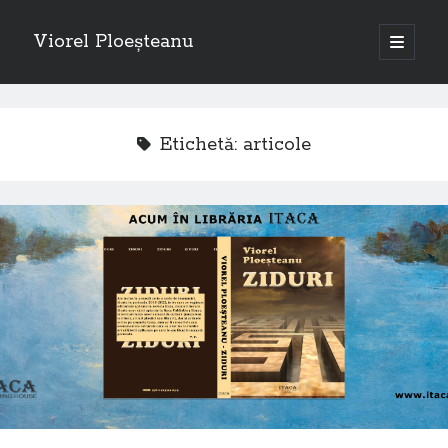
Viorel Ploeșteanu
open
primary
Sidebar
menu
Caută
Search
Etichetă:
articole
Articole recente
Emigranții, de Viorel Ploeșteanu – piesă de teatru la Dublin
Câteva rânduri despre piesa de teatru “Emigranții”, autor Viorel
Ploeșteanu
Emigranții – Piesă de teatru de Viorel Ploeșteanu
A doua femeie cu cărucior
Emigranții (teatru) – Viorel Ploeșteanu
O „călătorii” la Londra