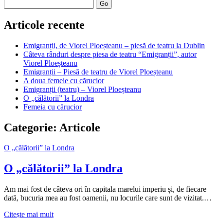
Search
Articole recente
Emigranții, de Viorel Ploeșteanu – piesă de teatru la Dublin
Câteva rânduri despre piesa de teatru “Emigranții”, autor
Viorel Ploeșteanu
Emigranții – Piesă de teatru de Viorel Ploeșteanu
A doua femeie cu cărucior
Emigranții (teatru) – Viorel Ploeșteanu
O „călătorii” la Londra
Femeia cu cărucior
Categorie:
Articole
O „călătorii” la Londra
O „călătorii” la Londra
Am mai fost de câteva ori în capitala marelui imperiu și, de fiecare
dată, bucuria mea au fost oamenii, nu locurile care sunt de vizitat.…
O
Citește mai mult