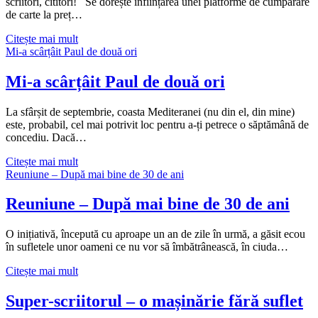
scriitori, cititori! Se dorește înființarea unei platforme de cumpărare
de carte la preț…
Proiect
Citește mai mult
Platformă
Mi-a scârțâit Paul de două ori
pentru
vânzare
Mi-a scârțâit Paul de două ori
de
carte
La sfârșit de septembrie, coasta Mediteranei (nu din el, din mine)
direct
este, probabil, cel mai potrivit loc pentru a-ți petrece o săptămână de
de
concediu. Dacă…
la
edituri
Mi-
Citește mai mult
raftuldecarte
a
Reuniune – După mai bine de 30 de ani
.ro
scârțâit
Paul
Reuniune – După mai bine de 30 de ani
de
două
O inițiativă, începută cu aproape un an de zile în urmă, a găsit ecou
ori
în sufletele unor oameni ce nu vor să îmbătrânească, în ciuda…
Reuniune
Citește mai mult
–
După
Super-scriitorul – o mașinărie fără suflet
mai