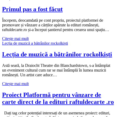
„călătorii”
la
Primul pas a fost făcut
Londra
Începem, deocamdată pe cont propriu, proiectul platformei de
promovare și vânzare a cărților apărute la edituri românești,
raftuldecarte.ro și-a început șantierul pentru crearea unui spațiu…
Primul
Citește mai mult
pas
Lecția de muzică a bătrânilor rockolkiști
a
fost
Lecția de muzică a bătrânilor rockolkiști
făcut
Astă seară, la Draiocht Theatre din Blanchardstown, s-a întâmplat
un eveniment cultural cum rar se mai întâmplă în lumea muzicii
românești. Un artist care aduce…
Lecția
Citește mai mult
de
muzică
Proiect Platformă pentru vânzare de
a
carte direct de la edituri raftuldecarte .ro
bătrânilor
rockolkiști
Dați tag celor potențial interesați de un asemenea proiect: edituri,