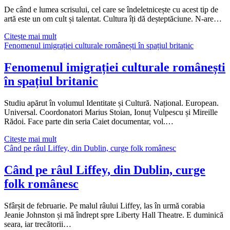
bine
De când e lumea scrisului, cel care se îndeletnicește cu acest tip de
de
artă este un om cult și talentat. Cultura îți dă deșteptăciune. N-are…
30
de
Super-
Citește mai mult
ani
scriitorul
Fenomenul imigrației culturale românești în spațiul britanic
–
o
Fenomenul imigrației culturale românești
mașinărie
în spațiul britanic
fără
suflet
Studiu apărut în volumul Identitate și Cultură. Național. European.
Universal. Coordonatori Marius Stoian, Ionuț Vulpescu și Mireille
Rădoi. Face parte din seria Caiet documentar, vol.…
Fenomenul
Citește mai mult
imigrației
Când pe râul Liffey, din Dublin, curge folk românesc
culturale
românești
Când pe râul Liffey, din Dublin, curge
în
folk românesc
spațiul
britanic
Sfârșit de februarie. Pe malul râului Liffey, las în urmă corabia
Jeanie Johnston și mă îndrept spre Liberty Hall Theatre. E duminică
seara, iar trecătorii…