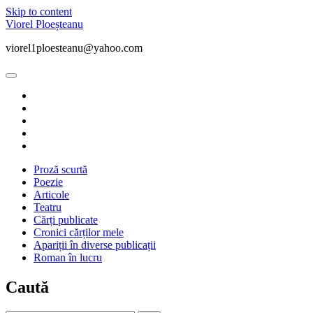
Skip to content
Viorel Ploeșteanu
viorel1ploesteanu@yahoo.com
open
primary
twitter
menu
facebook
instagram
linkedin
youtube
Proză scurtă
Poezie
Articole
Teatru
Cărți publicate
Cronici cărților mele
Apariții în diverse publicații
Roman în lucru
Sidebar
Caută