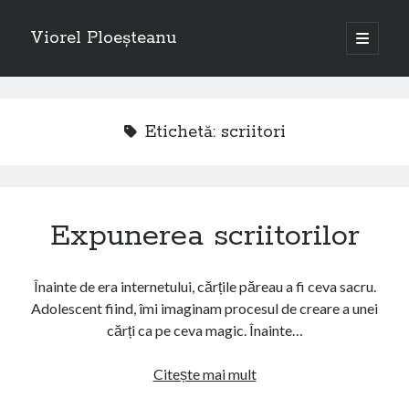
Viorel Ploeșteanu
open
primary
Sidebar
menu
Caută
Search
Etichetă:
scriitori
Expunerea scriitorilor
Articole recente
Emigranții, de Viorel Ploeșteanu – piesă de teatru la Dublin
Înainte de era internetului, cărțile păreau a fi ceva sacru.
Câteva rânduri despre piesa de teatru “Emigranții”, autor Viorel
Adolescent fiind, îmi imaginam procesul de creare a unei
Ploeșteanu
cărți ca pe ceva magic. Înainte…
Emigranții – Piesă de teatru de Viorel Ploeșteanu
A doua femeie cu cărucior
Expunerea
Citește mai mult
Emigranții (teatru) – Viorel Ploeșteanu
scriitorilor
O „călătorii” la Londra