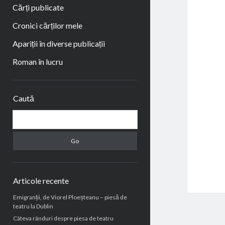
Cărți publicate
Cronici cărților mele
Apariții în diverse publicații
Roman în lucru
Sidebar
Caută
Search
Articole recente
Emigranții, de Viorel Ploeșteanu – piesă de
teatru la Dublin
Câteva rânduri despre piesa de teatru