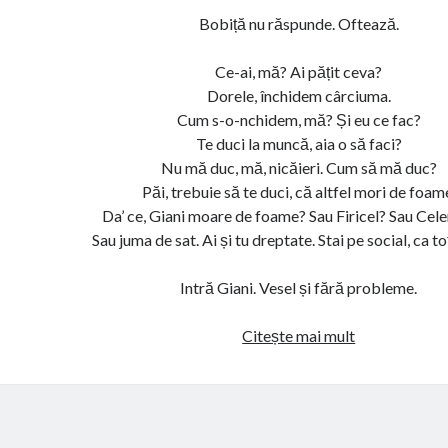
Bobiță nu răspunde. Oftează.
Ce-ai, mă? Ai pățit ceva?
Dorele, închidem cârciuma.
Cum s-o-nchidem, mă? Și eu ce fac?
Te duci la muncă, aia o să faci?
Nu mă duc, mă, nicăieri. Cum să mă duc?
Păi, trebuie să te duci, că altfel mori de foam
Da’ ce, Giani moare de foame? Sau Firicel? Sau Cel
Sau juma de sat. Ai și tu dreptate. Stai pe social, ca toți
Intră Giani. Vesel și fără probleme.
Scenariu
Citește mai mult
Las
Fierbinți