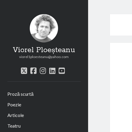
Viorel Ploeșteanu
viorel1ploesteanu@yahoo.com
twitter
facebook
instagram
linkedin
youtube
Proză scurtă
Poezie
Articole
Teatru