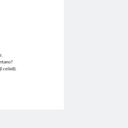
e.
entano?
 ceilalți.