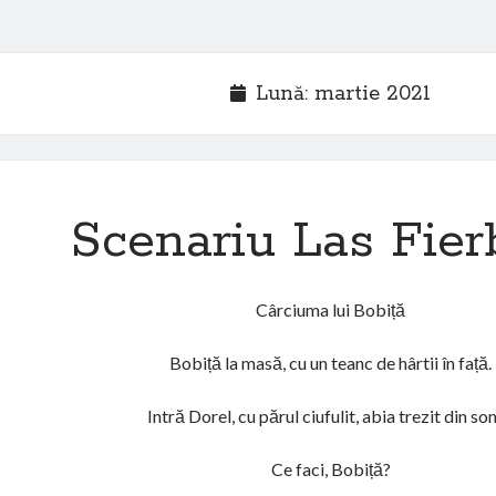
Lună:
martie 2021
Scenariu Las Fier
Cârciuma lui Bobiță
Bobiță la masă, cu un teanc de hârtii în față.
Intră Dorel, cu părul ciufulit, abia trezit din so
Ce faci, Bobiță?