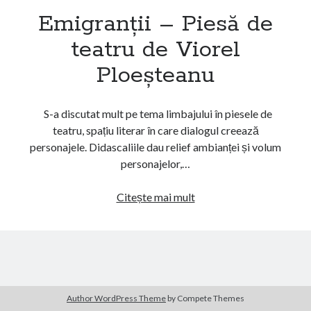
Femeia cu cărucior
Emigranții – Piesă de
teatru de Viorel
Ploeșteanu
S-a discutat mult pe tema limbajului în piesele de
teatru, spațiu literar în care dialogul creează
personajele. Didascaliile dau relief ambianței și volum
personajelor,…
Emigranții
Citește mai mult
–
Piesă
de
teatru
de
Viorel
Author WordPress Theme
by Compete Themes