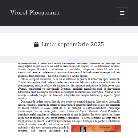
Viorel Ploeșteanu
open
primary
Sidebar
menu
Caută
Search
Lună:
septembrie 2025
Articole recente
Emigranții, de Viorel Ploeșteanu – piesă de teatru la Dublin
Câteva rânduri despre piesa de teatru “Emigranții”, autor Viorel
Ploeșteanu
Emigranții – Piesă de teatru de Viorel Ploeșteanu
A doua femeie cu cărucior
Emigranții (teatru) – Viorel Ploeșteanu
O „călătorii” la Londra