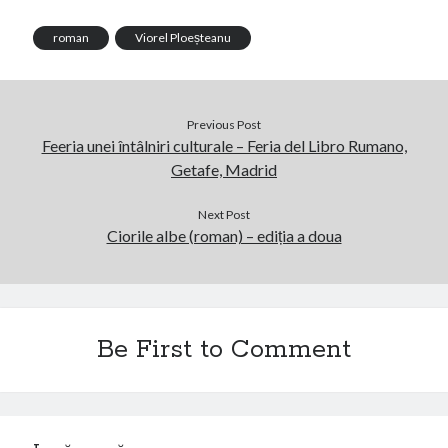
roman
Viorel Ploeșteanu
Previous Post
Feeria unei întâlniri culturale – Feria del Libro Rumano,
Getafe, Madrid
Next Post
Ciorile albe (roman) – ediția a doua
Be First to Comment