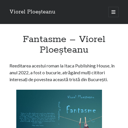
Viorel Ploeșteanu
open
primary
Sidebar
menu
Caută
Fantasme – Viorel
Search
Ploeșteanu
Reeditarea acestui roman la Itaca Publishing House, în
anul 2022, a fost o bucurie, atrăgând mulți cititori
Articole recente
interesați de povestea această tristă din București.
Emigranții, de Viorel Ploeșteanu – piesă de teatru la Dublin
Câteva rânduri despre piesa de teatru “Emigranții”, autor Viorel
Ploeșteanu
Emigranții – Piesă de teatru de Viorel Ploeșteanu
A doua femeie cu cărucior
Emigranții (teatru) – Viorel Ploeșteanu
O „călătorii” la Londra