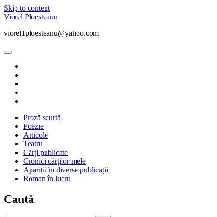
Skip to content
Viorel Ploeșteanu
viorel1ploesteanu@yahoo.com
open
primary
twitter
menu
facebook
instagram
linkedin
youtube
Proză scurtă
Poezie
Articole
Teatru
Cărți publicate
Cronici cărților mele
Apariții în diverse publicații
Roman în lucru
Sidebar
Caută