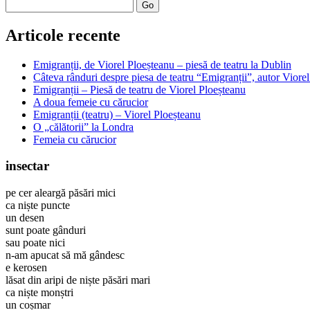
Search
Articole recente
Emigranții, de Viorel Ploeșteanu – piesă de teatru la Dublin
Câteva rânduri despre piesa de teatru “Emigranții”, autor Viore
Emigranții – Piesă de teatru de Viorel Ploeșteanu
A doua femeie cu cărucior
Emigranții (teatru) – Viorel Ploeșteanu
O „călătorii” la Londra
Femeia cu cărucior
insectar
pe cer aleargă păsări mici
ca niște puncte
un desen
sunt poate gânduri
sau poate nici
n-am apucat să mă gândesc
e kerosen
lăsat din aripi de niște păsări mari
ca niște monștri
un coșmar