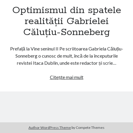
Femeia cu cărucior
Optimismul din spatele
realității Gabrielei
Căluțiu-Sonneberg
Prefață la Vine seninul II Pe scriitoarea Gabriela Căluțiu-
Sonneberg o cunosc de mult, încă de la începuturile
revistei Itaca Dublin, unde este redactor și scrie…
Optimismul
Citește mai mult
din
spatele
realității
Gabrielei
Căluțiu-
Sonneberg
Author WordPress Theme
by Compete Themes