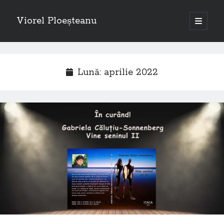
Viorel Ploeșteanu
open
primary
Sidebar
menu
Caută
Search
Lună:
aprilie 2022
Articole recente
Emigranții, de Viorel Ploeșteanu – piesă de teatru la Dublin
Câteva rânduri despre piesa de teatru “Emigranții”, autor Viorel
Ploeșteanu
Emigranții – Piesă de teatru de Viorel Ploeșteanu
A doua femeie cu cărucior
Emigranții (teatru) – Viorel Ploeșteanu
O „călătorii” la Londra