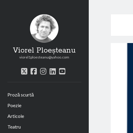
Viorel Ploeșteanu
viorel1ploesteanu@yahoo.com
twitter
facebook
instagram
linkedin
youtube
Proză scurtă
Poezie
Articole
Teatru