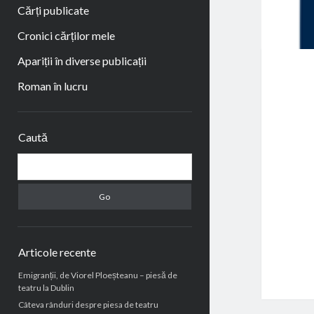
Cărți publicate
Cronici cărților mele
Apariții în diverse publicații
Roman în lucru
Sidebar
Caută
Search
Articole recente
Emigranții, de Viorel Ploeșteanu – piesă de
teatru la Dublin
Câteva rânduri despre piesa de teatru