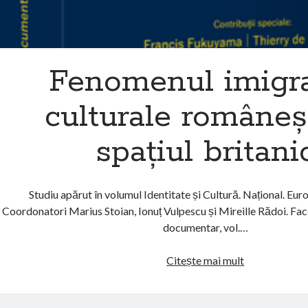
Fenomenul imigra
culturale româneșt
spațiul britani
Studiu apărut în volumul Identitate și Cultură. Național. Eur
Coordonatori Marius Stoian, Ionuț Vulpescu și Mireille Rădoi. Face
documentar, vol.…
Fenomenul
Citește mai mult
imigrației
culturale