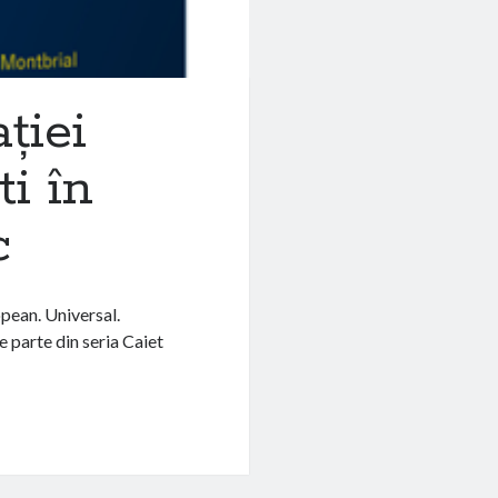
ției
i în
c
opean. Universal.
 parte din seria Caiet