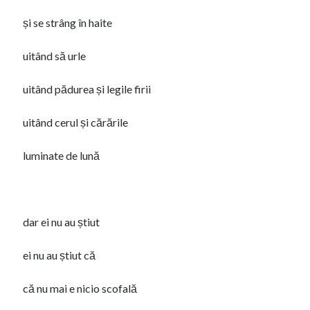
Femeia cu cărucior
și se strâng în haite
uitând să urle
uitând pădurea și legile firii
uitând cerul și cărările
luminate de lună
dar ei nu au știut
ei nu au știut că
că nu mai e nicio scofală