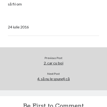
să fii om
24 iulie 2016
Previous Post
2. car cu boi
Next Post
4. să nu le spuneți că
Be First to Comment