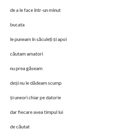
Femeia cu cărucior
de a le face într-un minut
bucata
le puneam în săculeți și apoi
căutam amatori
nu prea găseam
deși nu le dădeam scump
și uneori chiar pe datorie
dar fiecare avea timpul lui
de căutat