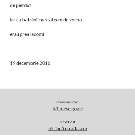
de pierdut
iar cu bătrânii nu stăteam de vorbă
erau prea lacomi
19 decembrie 2016
Previous Post
53. mese goale
Next Post
55. încă nu aflasem