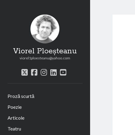
Viorel Ploeșteanu
viorel1ploesteanu@yahoo.com
twitter
facebook
instagram
linkedin
youtube
Proză scurtă
Poezie
Articole
Teatru