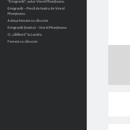
“Emigranții”, autor Viorel Ploeșteanu
Emigranții – Piesă de teatru de Viorel
Ploeșteanu
A doua femeie cu cărucior
Emigranții (teatru) – Viorel Ploeșteanu
O „călătorii” la Londra
Femeia cu cărucior