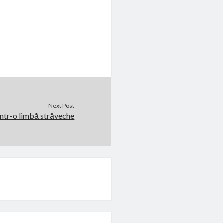
Next Post
într-o limbă străveche