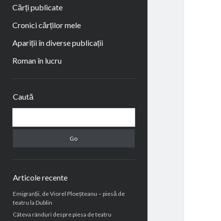
Cărți publicate
Cronici cărților mele
Apariții în diverse publicații
Roman în lucru
Sidebar
Caută
Search
Articole recente
Emigranții, de Viorel Ploeșteanu – piesă de
teatru la Dublin
Câteva rânduri despre piesa de teatru