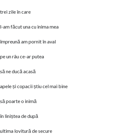
trei zile în care
l-am făcut una cu inima mea
împreună am pornit în aval
pe un râu ce-ar putea
să ne ducă acasă
apele și copacii știu cel mai bine
să poarte o inimă
în liniștea de după
ultima lovitură de secure