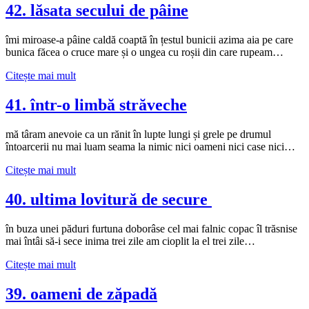
de
42. lăsata secului de pâine
simpatică
îmi miroase-a pâine caldă coaptă în țestul bunicii azima aia pe care
bunica făcea o cruce mare și o ungea cu roșii din care rupeam…
42.
Citește mai mult
lăsata
secului
41. într-o limbă străveche
de
pâine
mă târam anevoie ca un rănit în lupte lungi și grele pe drumul
întoarcerii nu mai luam seama la nimic nici oameni nici case nici…
41.
Citește mai mult
într-
o
40. ultima lovitură de secure
limbă
străveche
în buza unei păduri furtuna doborâse cel mai falnic copac îl trăsnise
mai întâi să-i sece inima trei zile am cioplit la el trei zile…
40.
Citește mai mult
ultima
lovitură
39. oameni de zăpadă
de