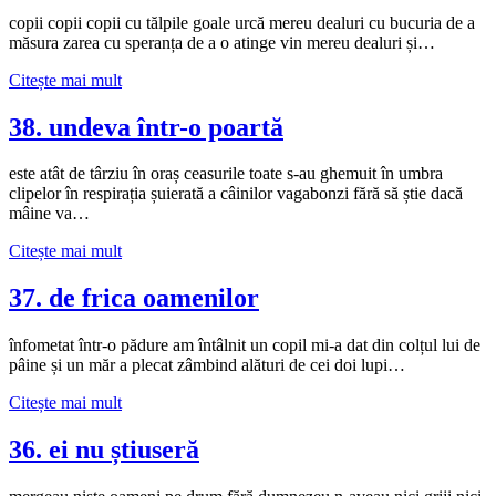
secure
copii copii copii cu tălpile goale urcă mereu dealuri cu bucuria de a
măsura zarea cu speranța de a o atinge vin mereu dealuri și…
39.
Citește mai mult
oameni
de
38. undeva într-o poartă
zăpadă
este atât de târziu în oraș ceasurile toate s-au ghemuit în umbra
clipelor în respirația șuierată a câinilor vagabonzi fără să știe dacă
mâine va…
38.
Citește mai mult
undeva
într-
37. de frica oamenilor
o
poartă
înfometat într-o pădure am întâlnit un copil mi-a dat din colțul lui de
pâine și un măr a plecat zâmbind alături de cei doi lupi…
37.
Citește mai mult
de
frica
36. ei nu știuseră
oamenilor