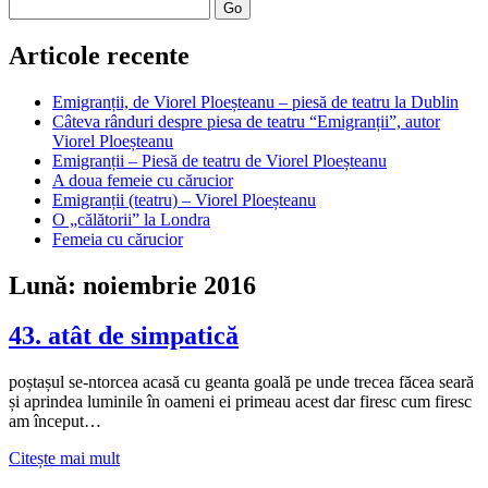
Search
Articole recente
Emigranții, de Viorel Ploeșteanu – piesă de teatru la Dublin
Câteva rânduri despre piesa de teatru “Emigranții”, autor
Viorel Ploeșteanu
Emigranții – Piesă de teatru de Viorel Ploeșteanu
A doua femeie cu cărucior
Emigranții (teatru) – Viorel Ploeșteanu
O „călătorii” la Londra
Femeia cu cărucior
Lună:
noiembrie 2016
43. atât de simpatică
poștașul se-ntorcea acasă cu geanta goală pe unde trecea făcea seară
și aprindea luminile în oameni ei primeau acest dar firesc cum firesc
am început…
43.
Citește mai mult
atât