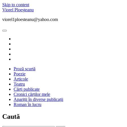
Skip to content
Viorel Ploeșteanu
viorel1ploesteanu@yahoo.com
open
primary
twitter
menu
facebook
instagram
linkedin
youtube
Proză scurtă
Poezie
Articole
Teatru
Cărți publicate
Cronici cărților mele
Apariții în diverse publicații
Roman în lucru
Sidebar
Caută